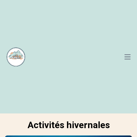
Open
Activités hivernales